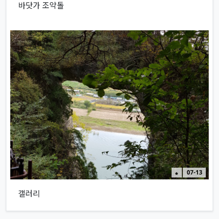
바닷가 조약돌
인기게시물
07-13
갤러리