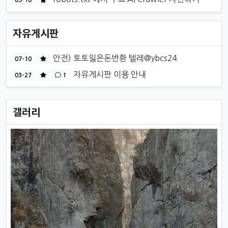
09-10
자유게시판
인기게시물
안전) 토토잃은돈반환 텔레@ybcs24
07-10
인기게시물
자유게시판 이용 안내
03-27
1
갤러리