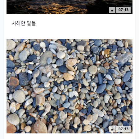
인기게시물
07-13
서해안 일몰
인기게시물
07-13