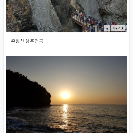
인기게시물
07-13
주왕산 용추협곡