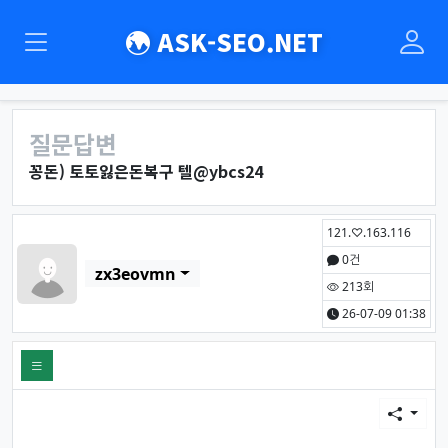
ASK-SEO.NET
질문답변
꽁돈) 토토잃은돈복구 텔@ybcs24
페이지 정보
작성자
121.♡.163.116
0건
zx3eovmn
213회
26-07-09 01:38
본문