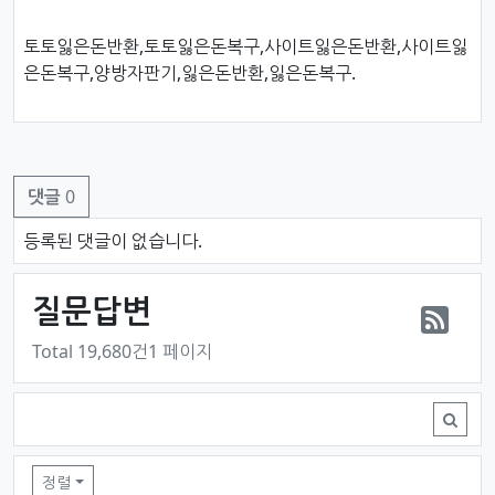
토토잃은돈반환,토토잃은돈복구,사이트잃은돈반환,사이트잃
은돈복구,양방자판기,잃은돈반환,잃은돈복구.
댓글
0
댓글목록
등록된 댓글이 없습니다.
질문답변
RS
Total 19,680건
1 페이지
질문답변 목록
정렬