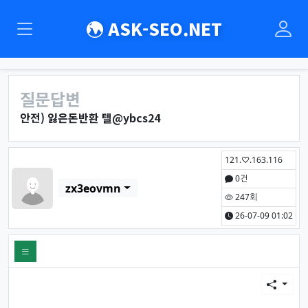
ASK-SEO.NET
질문답변
안전) 잃은돈반환 텔@ybcs24
페이지 정보
작성자
121.♡.163.116
0건
zx3eovmn
247회
26-07-09 01:02
본문