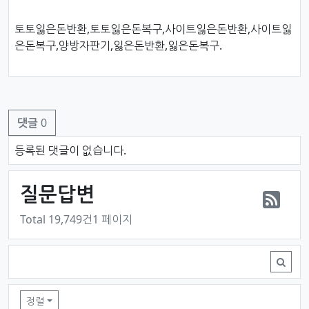
토토잃은돈반환,토토잃은돈복구,사이트잃은돈반환,사이트잃
은돈복구,양방자판기,잃은돈반환,잃은돈복구.
댓글
0
댓글목록
등록된 댓글이 없습니다.
질문답변
RS
Total 19,749건
1 페이지
질문답변 목록
정렬