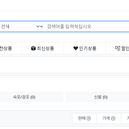
검색어 필수
천
상품
최신
상품
인기
상품
할
속옷/잠옷 (0)
신발 (0)
판매
가격