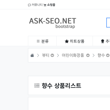
커뮤니티
쇼핑몰
분류
히트
상품
추
HOME
뷰티
어린이화장품
향수
상품 정렬
향수 상품리스트