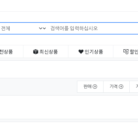
검색어 필수
천
상품
최신
상품
인기
상품
할
판매
가격