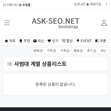
로그인
회원가입
커뮤니티
쇼핑몰
히트
추천
최신
인기
할인
EVENT
쿠폰
상품 정렬
판매
가격
가격
평점
후기
최신
사범대 계열 상품리스트
등록된 상품이 없습니다.