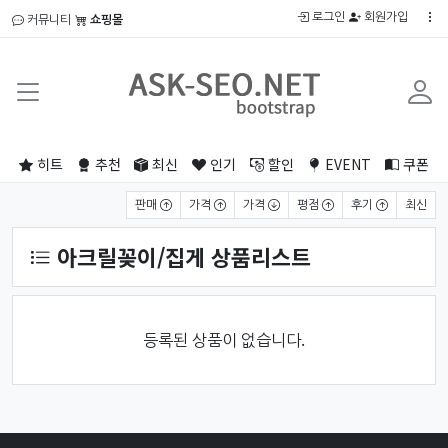
로그인
회원가입
커뮤니티
쇼핑몰
히트
추천
최신
인기
할인
EVENT
쿠폰
상품 정렬
판매
가격
가격
평점
후기
최신
아크릴꽂이/집게 상품리스트
등록된 상품이 없습니다.