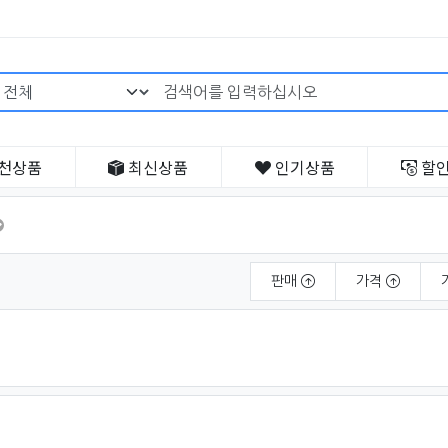
검색어 필수
천
상품
최신
상품
인기
상품
할
판매
가격