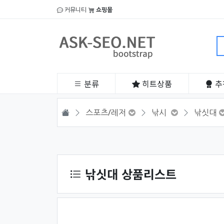
커뮤니티
쇼핑몰
분류
히트
상품
추
HOME
스포츠/레저
낚시
낚싯대
상품 정렬
낚싯대 상품리스트