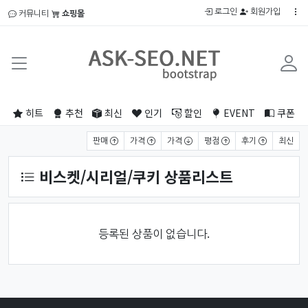
로그인
회원가입
커뮤니티
쇼핑몰
히트
추천
최신
인기
할인
EVENT
쿠폰
상품 정렬
판매
가격
가격
평점
후기
최신
비스켓/시리얼/쿠키 상품리스트
등록된 상품이 없습니다.