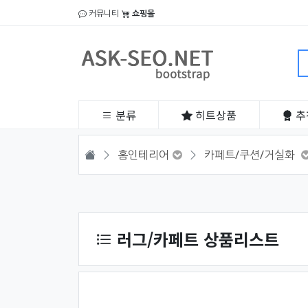
커뮤니티
쇼핑몰
분류
히트
상품
추
HOME
홈인테리어
카페트/쿠션/거실화
상품 정렬
러그/카페트 상품리스트