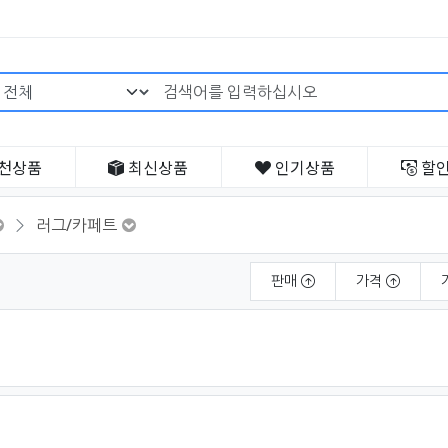
검색어 필수
천
상품
최신
상품
인기
상품
할
러그/카페트
판매
가격