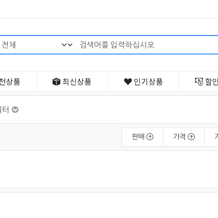
검색어 필수
천
상품
최신
상품
인기
상품
할
워터
판매
가격