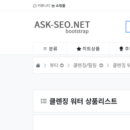
커뮤니티
쇼핑몰
분류
히트
상품
추
HOME
뷰티
클렌징/필링
클렌징 
상품 정렬
클렌징 워터 상품리스트