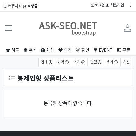
로그인
회원가입
커뮤니티
쇼핑몰
히트
추천
최신
인기
할인
EVENT
쿠폰
상품 정렬
판매
가격
가격
평점
후기
최신
봉제인형 상품리스트
등록된 상품이 없습니다.