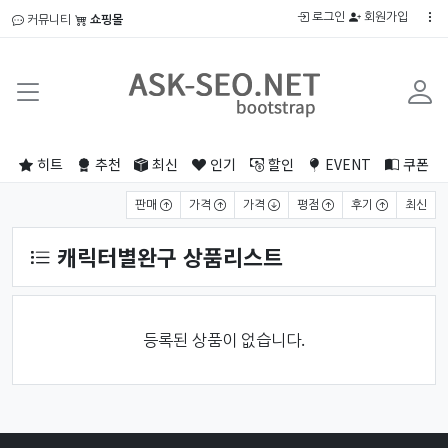
로그인
회원가입
커뮤니티
쇼핑몰
히트
추천
최신
인기
할인
EVENT
쿠폰
상품 정렬
판매
가격
가격
평점
후기
최신
캐릭터별완구 상품리스트
등록된 상품이 없습니다.