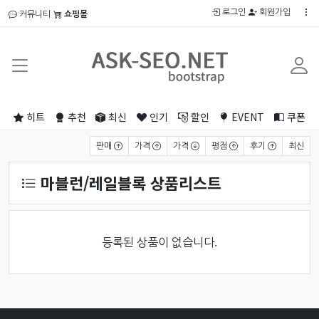
로그인
회원가입
커뮤니티
쇼핑몰
히트
추천
최신
인기
할인
EVENT
쿠폰
상품 정렬
판매
가격
가격
평점
후기
최신
마블런/레일블록 상품리스트
등록된 상품이 없습니다.