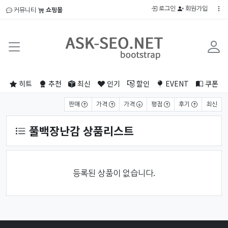
로그인
회원가입
커뮤니티
쇼핑몰
히트
추천
최신
인기
할인
EVENT
쿠폰
상품 정렬
판매
가격
가격
평점
후기
최신
풀백장난감 상품리스트
등록된 상품이 없습니다.