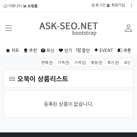
로그인
회원가입
커뮤니티
쇼핑몰
히트
추천
최신
인기
할인
EVENT
쿠폰
상품 정렬
판매
가격
가격
평점
후기
최신
오뚝이 상품리스트
등록된 상품이 없습니다.