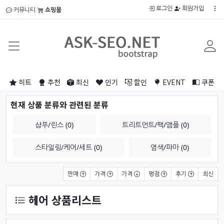
로그인
회원가입
커뮤니티
쇼핑몰
히트
추천
최신
인기
할인
EVENT
쿠폰
현재 상품 분류와 관련된 분류
샴푸/린스 (0)
트리트먼트/팩/앰플 (0)
스타일링/케어/세트 (0)
염색/파마 (0)
상품 정렬
판매
가격
가격
평점
후기
최신
헤어 상품리스트