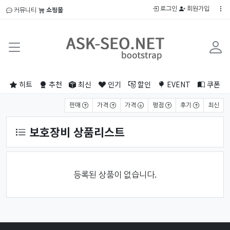
로그인
회원가입
커뮤니티
쇼핑몰
히트
추천
최신
인기
할인
EVENT
쿠폰
상품 정렬
판매
가격
가격
평점
후기
최신
보호장비 상품리스트
등록된 상품이 없습니다.