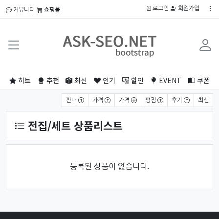
로그인
회원가입
커뮤니티
쇼핑몰
히트
추천
최신
인기
할인
EVENT
쿠폰
상품 정렬
판매
가격
가격
평점
후기
최신
전집/세트 상품리스트
등록된 상품이 없습니다.