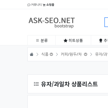
커뮤니티
쇼핑몰
분류
히트
상품
추
HOME
식품
커피/원두/차
유자/과
상품 정렬
유자/과일차 상품리스트