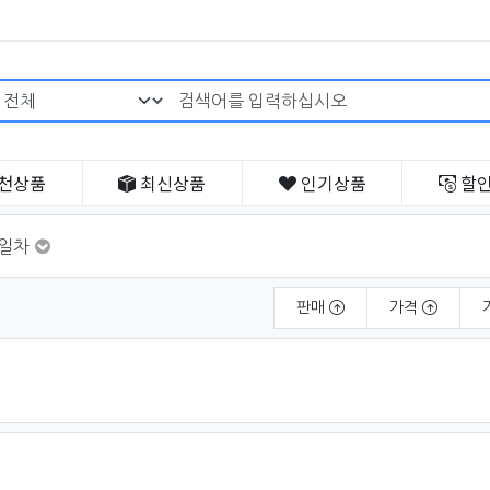
검색어 필수
천
상품
최신
상품
인기
상품
할
일차
판매
가격