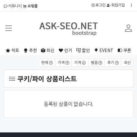
로그인
회원가입
커뮤니티
쇼핑몰
히트
추천
최신
인기
할인
EVENT
쿠폰
상품 정렬
판매
가격
가격
평점
후기
최신
쿠키/파이 상품리스트
등록된 상품이 없습니다.