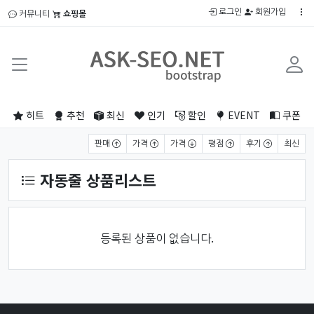
로그인
회원가입
커뮤니티
쇼핑몰
히트
추천
최신
인기
할인
EVENT
쿠폰
상품 정렬
판매
가격
가격
평점
후기
최신
자동줄 상품리스트
등록된 상품이 없습니다.