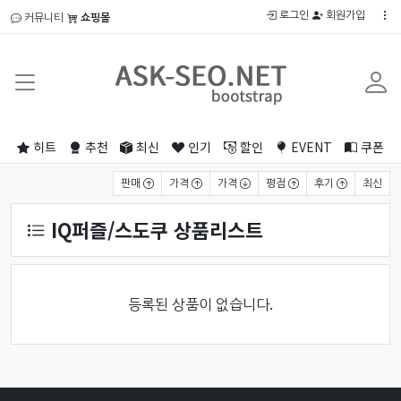
로그인
회원가입
커뮤니티
쇼핑몰
히트
추천
최신
인기
할인
EVENT
쿠폰
상품 정렬
판매
가격
가격
평점
후기
최신
IQ퍼즐/스도쿠 상품리스트
등록된 상품이 없습니다.