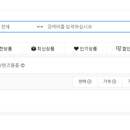
검색어 필수
천
상품
최신
상품
인기
상품
할
/렌즈용품
판매
가격