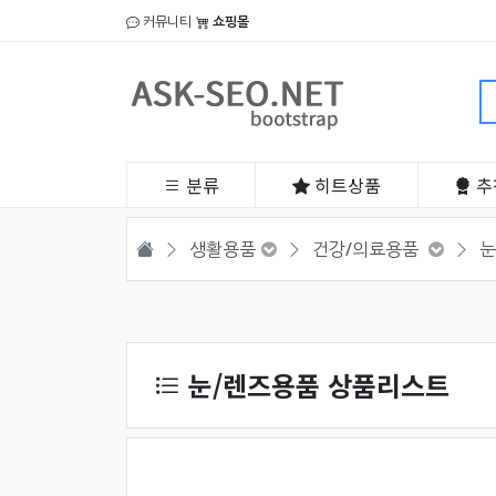
커뮤니티
쇼핑몰
분류
히트
상품
추
HOME
생활용품
건강/의료용품
눈
상품 정렬
눈/렌즈용품 상품리스트