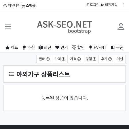
로그인
회원가입
커뮤니티
쇼핑몰
히트
추천
최신
인기
할인
EVENT
쿠폰
상품 정렬
판매
가격
가격
평점
후기
최신
야외가구 상품리스트
등록된 상품이 없습니다.