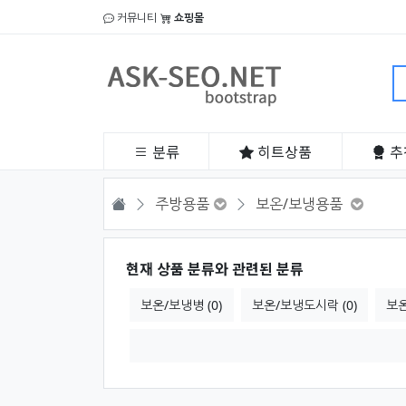
커뮤니티
쇼핑몰
분류
히트
상품
추
HOME
주방용품
보온/보냉용품
현재 상품 분류와 관련된 분류
보온/보냉병 (0)
보온/보냉도시락 (0)
보온