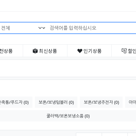
검색어 필수
천
상품
최신
상품
인기
상품
할
죽통/푸드자 (0)
보온/보냉텀블러 (0)
보온/보냉주전자 (0)
아이
쿨러백/보온보냉소품 (0)