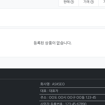
판매
가격
등록된 상품이 없습니다.
회사명 : ASKSEO
대표 : 대표자
주소 : OO도 OO시 OO구 OO동 123-45
사업자 등록번호 : 123-45-67890