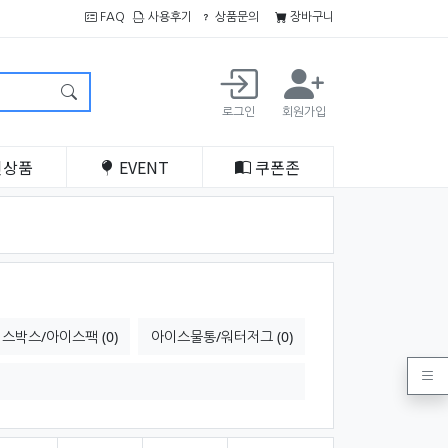
FAQ
사용후기
상품문의
장바구니
로그인
회원가입
인
상품
EVENT
쿠폰
존
스박스/아이스팩 (0)
아이스물통/워터저그 (0)