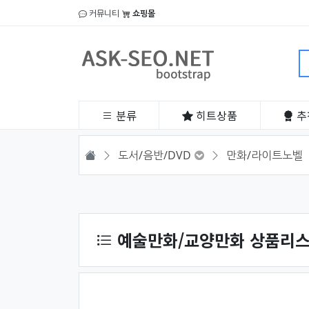
커뮤니티
쇼핑몰
분류
히트
상품
추
HOME
도서/음반/DVD
만화/라이트노벨
상품 정렬
예술만화/교양만화 상품리