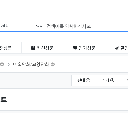
검색어 필수
천
상품
최신
상품
인기
상품
할
예술만화/교양만화
판매
가격
스트