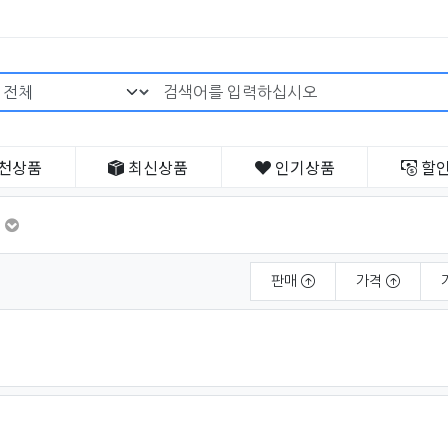
검색어 필수
천
상품
최신
상품
인기
상품
할
판매
가격