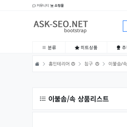
커뮤니티
쇼핑몰
분류
히트
상품
추
HOME
홈인테리어
침구
이불솜/속
상품 정렬
이불솜/속 상품리스트