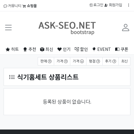
로그인
회원가입
커뮤니티
쇼핑몰
히트
추천
최신
인기
할인
EVENT
쿠폰
상품 정렬
판매
가격
가격
평점
후기
최신
식기홈세트 상품리스트
등록된 상품이 없습니다.