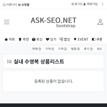
로그인
회원가입
커뮤니티
쇼핑몰
히트
추천
최신
인기
할인
EVENT
쿠폰
상품 정렬
판매
가격
가격
평점
후기
최신
실내 수영복 상품리스트
등록된 상품이 없습니다.