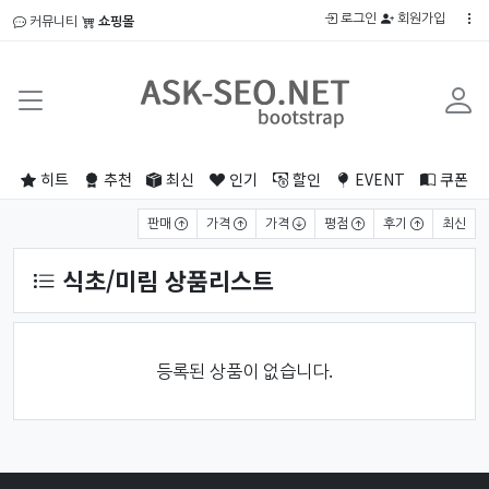
로그인
회원가입
커뮤니티
쇼핑몰
히트
추천
최신
인기
할인
EVENT
쿠폰
상품 정렬
판매
가격
가격
평점
후기
최신
식초/미림 상품리스트
등록된 상품이 없습니다.