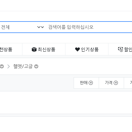
검색어 필수
천
상품
최신
상품
인기
상품
할
헬멧/고글
판매
가격