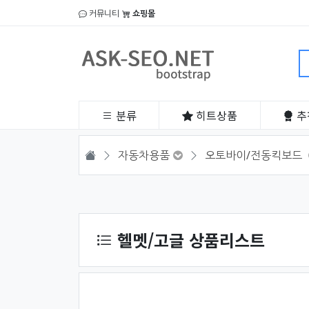
커뮤니티
쇼핑몰
분류
히트
상품
추
HOME
자동차용품
오토바이/전동킥보드
상품 정렬
헬멧/고글 상품리스트