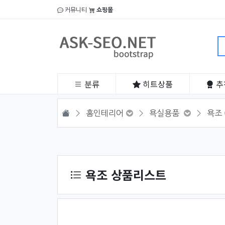
커뮤니티
쇼핑몰
분류
히트
상품
추
HOME
홈인테리어
욕실용품
욕조
상품 정렬
욕조 상품리스트