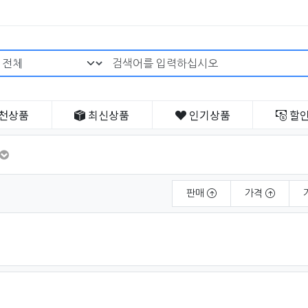
검색어 필수
천
상품
최신
상품
인기
상품
할
판매
가격