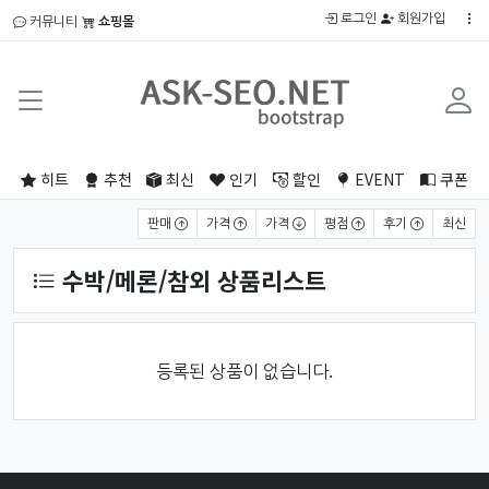
로그인
회원가입
커뮤니티
쇼핑몰
히트
추천
최신
인기
할인
EVENT
쿠폰
상품 정렬
판매
가격
가격
평점
후기
최신
수박/메론/참외 상품리스트
등록된 상품이 없습니다.