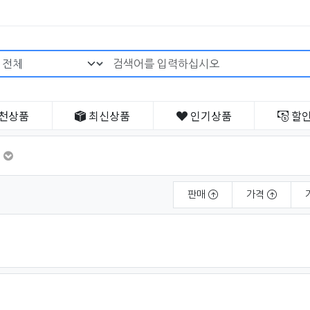
검색어 필수
천
상품
최신
상품
인기
상품
할
판매
가격