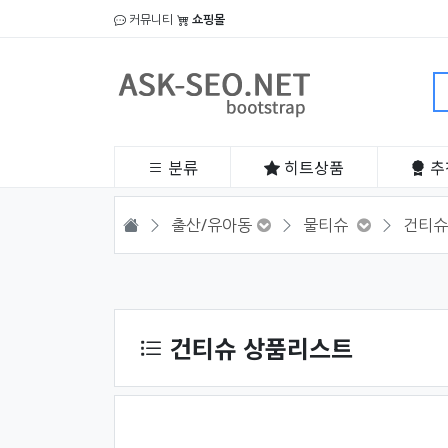
커뮤니티
쇼핑몰
분류
히트
상품
추
HOME
출산/유아동
물티슈
건티슈
상품 정렬
건티슈 상품리스트