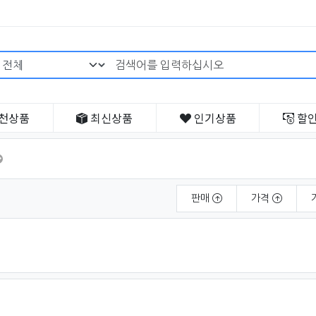
검색어 필수
천
상품
최신
상품
인기
상품
할
판매
가격