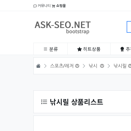
커뮤니티
쇼핑몰
분류
히트
상품
추
HOME
스포츠/레저
낚시
낚시릴
상품 정렬
낚시릴 상품리스트