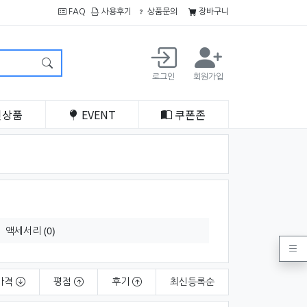
FAQ
사용후기
상품문의
장바구니
로그인
회원가입
인
상품
EVENT
쿠폰
존
액세서리 (0)
가격
평점
후기
최신
등록순