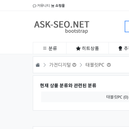
커뮤니티
쇼핑몰
분류
히트
상품
추
HOME
가전디지털
태블릿PC
현재 상품 분류와 관련된 분류
태블릿PC (0)
상품 정렬