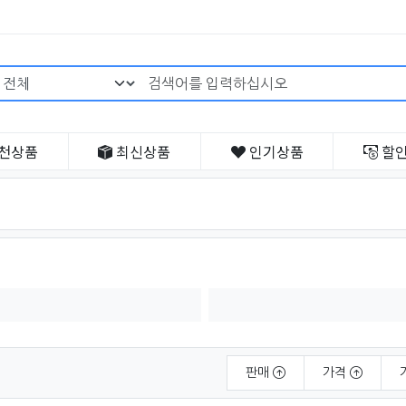
검색어 필수
천
상품
최신
상품
인기
상품
할
판매
가격