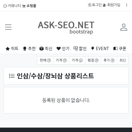
로그인
회원가입
커뮤니티
쇼핑몰
히트
추천
최신
인기
할인
EVENT
쿠폰
상품 정렬
판매
가격
가격
평점
후기
최신
인삼/수삼/장뇌삼 상품리스트
등록된 상품이 없습니다.