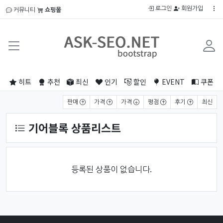
로그인
회원가입
커뮤니티
쇼핑몰
히트
추천
최신
인기
할인
EVENT
쿠폰
상품 정렬
판매
가격
가격
평점
후기
최신
기어블록 상품리스트
등록된 상품이 없습니다.