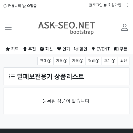
로그인
회원가입
커뮤니티
쇼핑몰
히트
추천
최신
인기
할인
EVENT
쿠폰
상품 정렬
판매
가격
가격
평점
후기
최신
밀폐보관용기 상품리스트
등록된 상품이 없습니다.