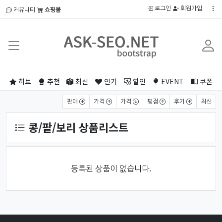
로그인
회원가입
커뮤니티
쇼핑몰
히트
추천
최신
인기
할인
EVENT
쿠폰
상품 정렬
판매
가격
가격
평점
후기
최신
콩/팥/보리 상품리스트
등록된 상품이 없습니다.