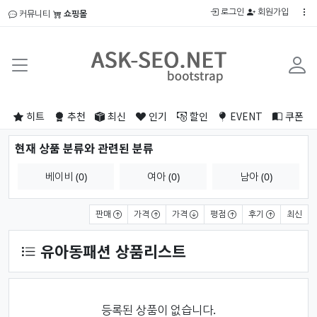
로그인
회원가입
커뮤니티
쇼핑몰
히트
추천
최신
인기
할인
EVENT
쿠폰
현재 상품 분류와 관련된 분류
베이비 (0)
여아 (0)
남아 (0)
상품 정렬
판매
가격
가격
평점
후기
최신
유아동패션 상품리스트
등록된 상품이 없습니다.