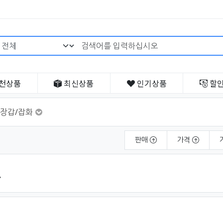
검색어 필수
천
상품
최신
상품
인기
상품
할
장갑/잡화
판매
가격
트