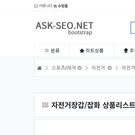
커뮤니티
쇼핑몰
분류
히트
상품
추
HOME
스포츠/레저
자전거
자전거
상품 정렬
자전거장갑/잡화 상품리스