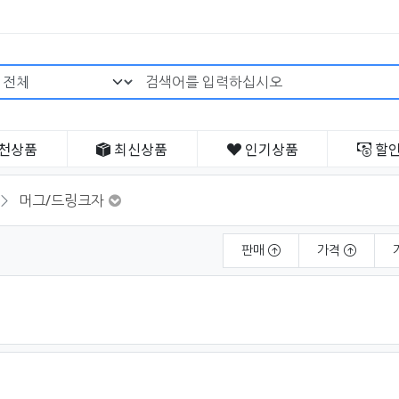
검색어 필수
천
상품
최신
상품
인기
상품
할
머그/드링크자
판매
가격