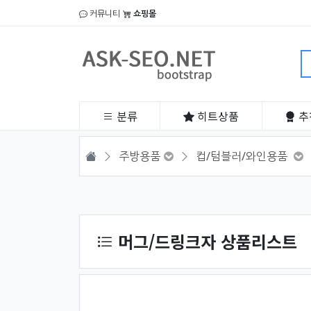
커뮤니티
쇼핑몰
분류
히트
상품
추
HOME
주방용품
컵/텀블러/와인용품
상품 정렬
머그/드링크자 상품리스트