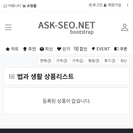
로그인
회원가입
커뮤니티
쇼핑몰
히트
추천
최신
인기
할인
EVENT
쿠폰
상품 정렬
판매
가격
가격
평점
후기
최신
법과 생활 상품리스트
등록된 상품이 없습니다.