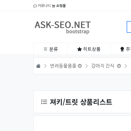
커뮤니티
쇼핑몰
분류
히트
상품
추
HOME
반려동물용품
강아지 간식
상품 정렬
져키/트릿 상품리스트