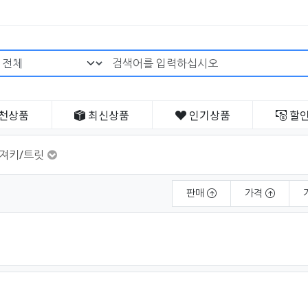
검색어 필수
천
상품
최신
상품
인기
상품
할
져키/트릿
판매
가격