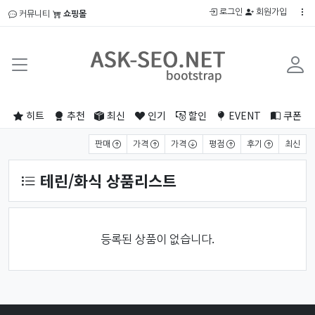
로그인
회원가입
커뮤니티
쇼핑몰
히트
추천
최신
인기
할인
EVENT
쿠폰
상품 정렬
판매
가격
가격
평점
후기
최신
테린/화식 상품리스트
등록된 상품이 없습니다.