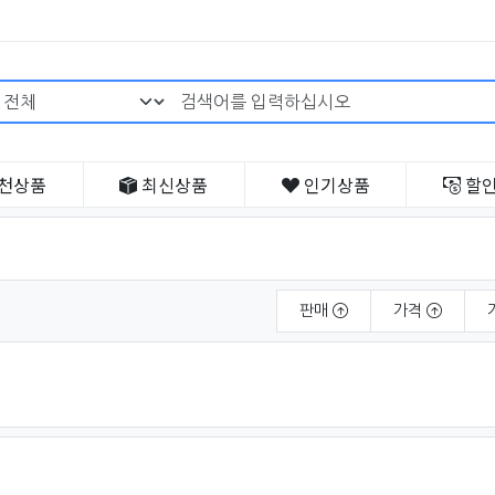
검색어 필수
천
상품
최신
상품
인기
상품
할
판매
가격