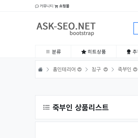
커뮤니티
쇼핑몰
분류
히트
상품
추
HOME
홈인테리어
침구
죽부인
상품 정렬
죽부인 상품리스트