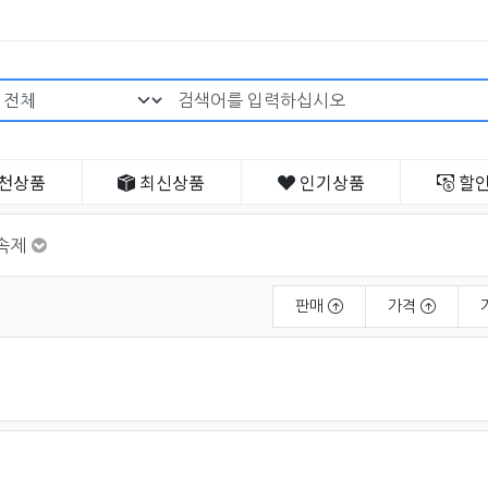
검색어 필수
천
상품
최신
상품
인기
상품
할
속제
판매
가격