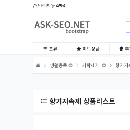
커뮤니티
쇼핑몰
분류
히트
상품
추
HOME
생활용품
세탁세제
향기지
상품 정렬
향기지속제 상품리스트