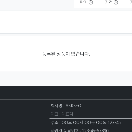
판매
가격
등록된 상품이 없습니다.
회사명 : ASKSEO
대표 : 대표자
주소 : OO도 OO시 OO구 OO동 123-45
사업자 등록번호 : 123-45-67890