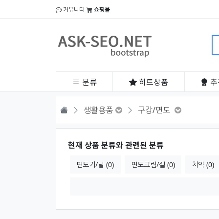
커뮤니티
쇼핑몰
분류
히트
상품
추
HOME
생활용품
구강/면도
현재 상품 분류와 관련된 분류
면도기/날 (0)
면도크림/젤 (0)
치약 (0)