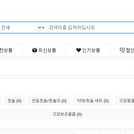
검색어 필수
천
상품
최신
상품
인기
상품
할
칫솔 (0)
전동칫솔/칫솔모 (0)
치약/칫솔 세트 (0)
구강청결제
구강보조용품 (0)