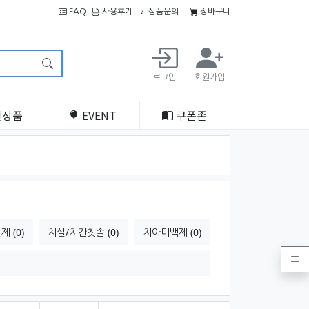
FAQ
사용후기
상품문의
장바구니
로그인
회원가입
인
상품
EVENT
쿠폰
존
 (0)
치실/치간칫솔 (0)
치아미백제 (0)